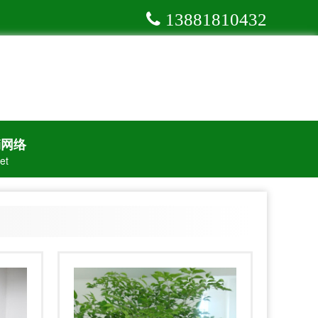
13881810432
销网络
et