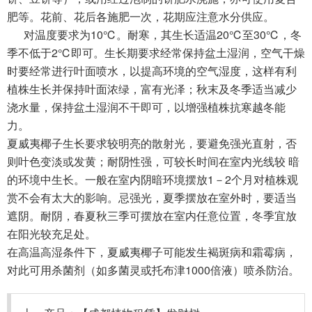
肥等。花前、花后各施肥一次，花期应注意水分供应。
对温度要求为10℃。耐寒，其生长适温20℃至30℃，冬
季不低于2℃即可。生长期要求经常保持盆土湿润，空气干燥
时要经常进行叶面喷水，以提高环境的空气湿度，这样有利
植株生长并保持叶面浓绿，富有光泽；秋末及冬季适当减少
浇水量，保持盆土湿润不干即可，以增强植株抗寒越冬能
力。
夏威夷椰子生长要求较明亮的散射光，要避免强光直射，否
则叶色变淡或发黄；耐阴性强，可较长时间在室内光线较 暗
的环境中生长。一般在室内阴暗环境摆放1－2个月对植株观
赏不会有太大的影响。忌强光，夏季摆放在室外时，要适当
遮阴。耐阴，春夏秋三季可摆放在室内任意位置，冬季宜放
在阳光较充足处。
在高温高湿条件下，夏威夷椰子可能发生褐斑病和霜霉病，
对此可用杀菌剂（如多菌灵或托布津1000倍液）喷杀防治。