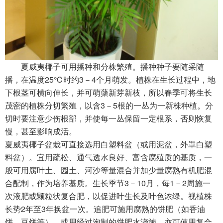
夏威夷椰子可用播种和分株繁殖。播种种子要随采随
播，在温度25℃时约3－4个月萌发。植株在生长过程中，地
下根茎可横向伸长，并可萌蘖新芽新枝，所以春季可将生长
茂密的植株分切繁殖，以含3－5根的一丛为一新株种植。分
切时要注意少伤根部，并使每一丛保留一定根系，否则恢复
慢，甚至影响成活。
夏威夷椰子盆栽可直接选用白塑料盆（或用泥盆，外罩白塑
料盆）。宜用疏松、通气透水良好、富含腐殖质的基质，一
般可用腐叶土、园土、河沙等量混合并加少量腐熟有机肥混
合配制，作为培养基质。生长季节3－10月，每1－2周施一
次液肥或颗粒状复合肥，以促进叶生长及叶色浓绿。视植株
长势2年至3年换盆一次。追肥可施用腐熟的饼肥（如香油
饼、豆饼等），或用经过泡制的饼肥水浇施，亦可使用复合