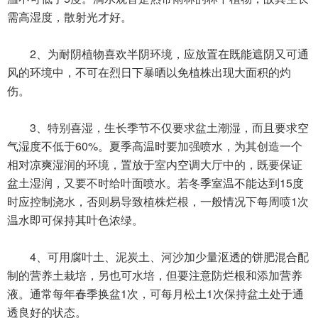
需高湿度，散射光才好。
2、为耐阴植物喜欢半阴环境，应放置在既能遮阴又可通
风的环境中，不可在烈日下暴晒以免植株出现大面积的灼
伤。
3、特别喜湿，生长季节不仅要求盆土潮湿，而且要求空
气湿度不低于60%。夏季高温时要加强喷水，为其创造一个
相对凉爽湿润的环境，置放于室内空调大厅中的，既要保证
盆土湿润，又要不时给叶面喷水。若冬季室温不能达到15度
时应控制浇水，否则易导致植株烂根，一般情况下每周喷1次
温水即可保持其叶色浓绿。
4、可用腐叶土、泥炭土、河
沙加
少量沤透的饼肥混合配
制的营养土栽培，另也可水培，但要注意防烂根和添加营养
液。通常每年春季换盆1次，可每月松土1次保持盆土处于通
透良好的状态。