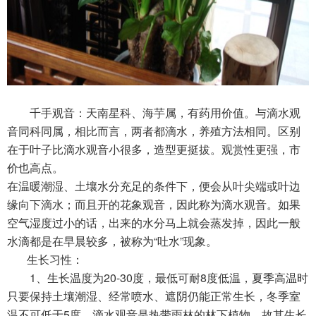
千手观音：天南星科、海芋属，有药用价值。与滴水观
音同科同属，相比而言，两者都滴水，养殖方法相同。区别
在于叶子比滴水观音小很多，造型更挺拔。观赏性更强，市
价也高点。
在温暖潮湿、土壤水分充足的条件下，便会从叶尖端或叶边
缘向下滴水；而且开的花象观音，因此称为滴水观音。如果
空气湿度过小的话，出来的水分马上就会蒸发掉，因此一般
水滴都是在早晨较多，被称为“吐水”现象。
生长习性：
1、生长温度为20-30度，最低可耐8度低温，夏季高温时
只要保持土壤潮湿、经常喷水、遮阴仍能正常生长，冬季室
温不可低于5度。滴水观音是
热带雨林
的林下植物，故其生长