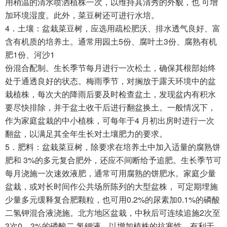
用稍温的清水喷洒植株一次，以维持其清秀的外貌，也 可增
加环境湿度。此外，菜豆树还可进行水培。
4．土壤：盆栽菜豆树，应选用疏松肥沃、排水透气良好、富
含有机质的培养土。通常用园土5份、腐叶土3份、腐熟有机
肥1份、河沙1
份混合配制。生长季节每月进行一次松土，确保其根部始终
处于通透良好的状态。梅雨季节，对搁放于露天环境中的盆
栽植株，每次大的降雨后要及时检查盆土，发现盆内有积水
要尽快排除，并于盆土收干后进行翻盆换土。一般情况下，
作为家庭盆栽的中小植株，可每年于4 月初出房时进行一次
翻盆，以满足其全年生长对土壤肥力的要求。
5．肥料：盆栽菜豆树，除要求在培养土中加入适量的腐熟饼
肥和 3%的多元复合肥外，还应不间断给予追肥。生长季节可
每月浇施一次速效液肥，通常可用腐熟的饼肥水。家庭少量
盆栽，或对长时间作公共场所陈列的大型盆株， 可定期埋施
少量多元缓释复合肥颗粒，也可用0.2%的尿素加0.1%的磷酸
二氢钾混合液浇施。北方地区盆栽，中秋后可连续追施2次至
3次0．3%的磷酸二 氢钾液，以增加植株的抗寒性，有利于