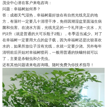
茂业中心潜在客户来电咨询：
问题：幸福树如何养？
答：成都天气湿热，幸福树最好放在有自然光线充足的地
方，有落叶一定要几十清理干净，免得因潮湿盆里面滋生病
菌和虫害。在浇水方面，光线充足的一个礼拜浇一次水，大
约3升（就是普通的大可乐瓶子2瓶），冬季适当减少。对了
在幸福树一定要用大点的盆子载，因为幸福树还是比较喜欢
水的，如果所放位子没有光线，水就一定要少浇。另外每年
清明前后开始对幸福树喷药，一般用普通的快螨特就可以
了，主要是杀蚜虫和介壳虫。
还有其他问题请来电咨询哦。随时免费为你技术指导！