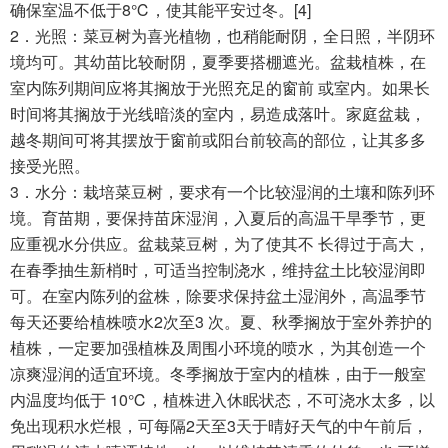
确保室温不低于8℃，使其能平安过冬。[4]
2．光照：菜豆树为喜光植物，也稍能耐阴，全日照，半阴环
境均可。其幼苗比较耐阴，夏季要搭棚遮光。盆栽植株，在
室内陈列期间应将其搁放于光照充足的窗前 或室内。如果长
时间将其搁放于光线暗淡的室内，易造成落叶。家庭盆栽，
越冬期间可将其摆放于窗前或阳台前较高的部位，让其多多
接受光照。
3．水分：栽培菜豆树，要求有一个比较湿润的土壤和陈列环
境。育苗期，要保持苗床湿润，入夏后的高温干旱季节，更
应重视水分供应。盆栽菜豆树，为了使其不 长得过于高大，
在春季抽生新梢时，可适当控制浇水，维持盆土比较湿润即
可。在室内陈列的盆株，除要求保持盆土湿润外，高温季节
每天还要给植株喷水2次至3 次。夏、秋季搁放于室外养护的
植株，一定要加强植株及周围小环境的喷水，为其创造一个
凉爽湿润的适宜环境。冬季搁放于室内的植株，由于一般室
内温度均低于 10℃，植株进入休眠状态，不可浇水太多，以
免出现积水烂根，可每隔2天至3天于晴好天气的中午前后，