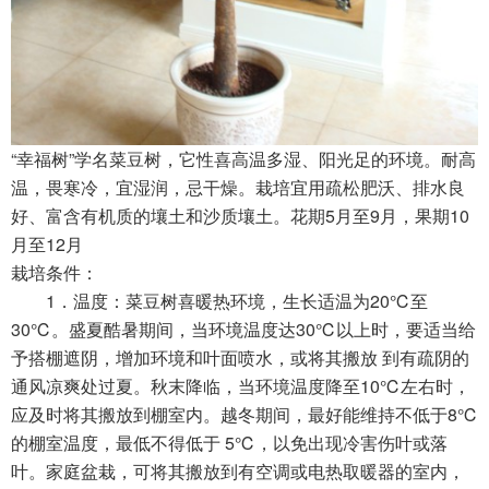
“幸福树”学名菜豆树，它性喜高温多湿、阳光足的环境。耐高
温，畏寒冷，宜湿润，忌干燥。栽培宜用疏松肥沃、排水良
好、富含有机质的壤土和沙质壤土。花期5月至9月，果期10
月至12月
栽培条件：
1．温度：菜豆树喜暖热环境，生长适温为20℃至
30℃。盛夏酷暑期间，当环境温度达30℃以上时，要适当给
予搭棚遮阴，增加环境和叶面喷水，或将其搬放 到有疏阴的
通风凉爽处过夏。秋末降临，当环境温度降至10℃左右时，
应及时将其搬放到棚室内。越冬期间，最好能维持不低于8℃
的棚室温度，最低不得低于 5℃，以免出现冷害伤叶或落
叶。家庭盆栽，可将其搬放到有空调或电热取暖器的室内，