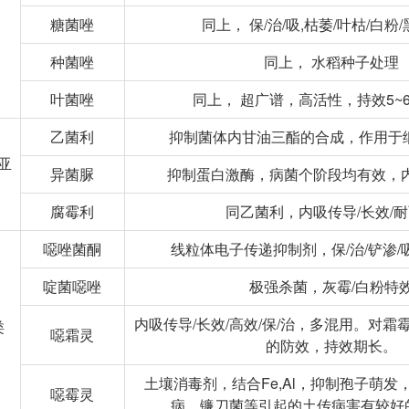
糖菌唑
同上， 保/治/吸,枯萎/叶枯/白粉
种菌唑
同上， 水稻种子处理
叶菌唑
同上， 超广谱，高活性，持效5~
乙菌利
抑制菌体内甘油三酯的合成，作用于
亚
异菌脲
抑制蛋白激酶，病菌个阶段均有效，内
腐霉利
同乙菌利，内吸传导/长效/
噁唑菌酮
线粒体电子传递抑制剂，保/治/铲渗/
啶菌噁唑
极强杀菌，灰霉/白粉特
内吸传导/长效/高效/保/治，多混用。对
类
噁霜灵
的防效，持效期长。
土壤消毒剂，结合Fe,Al，抑制孢子萌发
噁霉灵
病、镰刀菌等引起的土传病害有较好