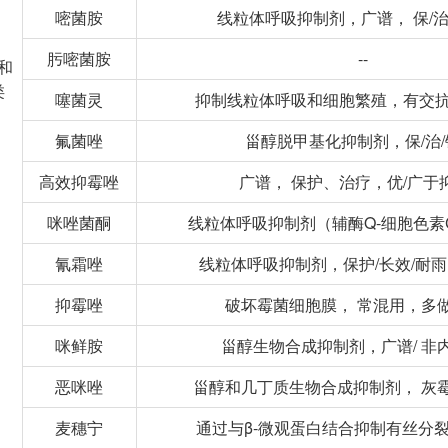
嘧菌胺
线粒体呼吸抑制剂，广谱， 保/治/
肟嘧菌胺
--
和
类
噻菌灵
抑制线粒体呼吸和细胞繁殖，有交
氟菌唑
甾醇脱甲基化抑制剂，保/治/
高效抑霉唑
广谱， 保护、治疗，优/广于
咪唑菌酮
线粒体呼吸抑制剂（辅酶Q-细胞色素
氰霜唑
线粒体呼吸抑制剂，保护/长效/耐
抑霉唑
破坏霉菌细胞膜， 常混用，多
咪鲜胺
甾醇生物合成抑制剂，广谱/ 非
恶咪唑
甾醇和几丁质生物合成抑制剂， 灰
麦穗宁
通过与β-微观蛋白结合抑制有丝分