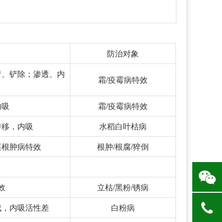
防治对象
疗、铲除；渗透、内
霜/疫霉病特效
内吸
霜/疫霉病特效
转移，内吸
水稻白叶枯病
菜根肿病特效
根肿/根腐/猝倒
效
立枯/黑粉/锈病
成，内吸活性差
白粉病