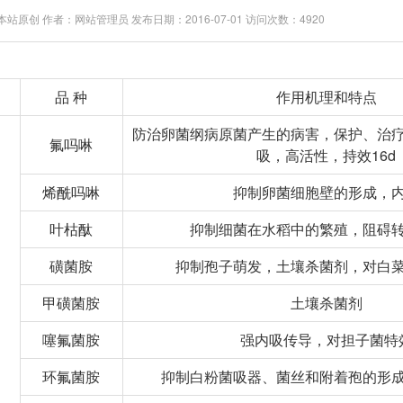
站原创 作者：网站管理员 发布日期：2016-07-01 访问次数：4920
品 种
作用机理和特点
防治卵菌纲病原菌产生的病害，保护、治
氟吗啉
吸，高活性，持效16d
烯酰吗啉
抑制卵菌细胞壁的形成，
叶枯酞
抑制细菌在水稻中的繁殖，阻碍
磺菌胺
抑制孢子萌发，土壤杀菌剂，对白
甲磺菌胺
土壤杀菌剂
噻氟菌胺
强内吸传导，对担子菌特
环氟菌胺
抑制白粉菌吸器、菌丝和附着孢的形