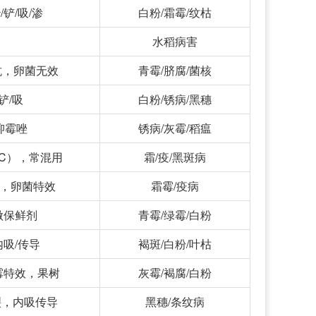
铲/吸/渗
白粉/霜霉/纹枯
水稻病害
抗，卵菌无效
青霉/脐腐/菌核
铲/吸
白粉/锈病/黑穗
抑霉唑
锈病/灰霉/稻瘟
C），常混用
霜/疫/黑斑病
雨，卵菌特效
霜霉/疫病
做保鲜剂
青霉/绿霉/白粉
内吸/传导
褐斑/白粉/叶枯
霉特效，果树
灰霉/褐腐/白粉
裂，内吸传导
黑穗/条纹病