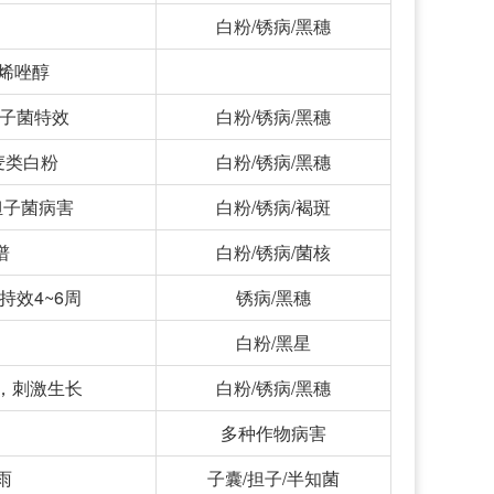
白粉/锈病/黑穗
于烯唑醇
担子菌特效
白粉/锈病/黑穗
除麦类白粉
白粉/锈病/黑穗
担子菌病害
白粉/锈病/褐斑
谱
白粉/锈病/菌核
持效4~6周
锈病/黑穗
白粉/黑星
，刺激生长
白粉/锈病/黑穗
多种作物病害
雨
子囊/担子/半知菌