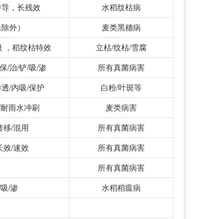
传导，长残效
水稻纹枯病
米除外）
麦类黑穗病
吸 ，稻纹枯特效
立枯/纹枯/雪腐
/治/铲/吸/渗
所有真菌病害
透/内吸/保护
白粉/叶斑等
/耐雨水冲刷
麦类病害
转移/混用
所有真菌病害
长效/速效
所有真菌病害
所有真菌病害
吸/渗
水稻稻瘟病