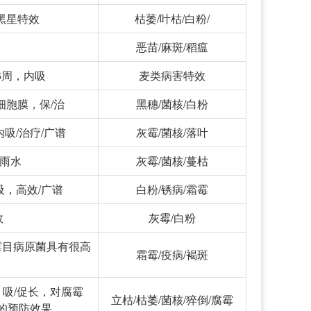
/黑星特效
枯萎/叶枯/白粉/
恶苗/麻斑/稻瘟
6周，内吸
麦类病害特效
细胞膜，保/治
黑穗/菌核/白粉
吸/治疗/广谱
灰霉/菌核/落叶
耐雨水
灰霉/菌核/蔓枯
吸，高效/广谱
白粉/锈病/霜霉
效
灰霉/白粉
霜霉目病原菌具有很高
霜霉/疫病/褐斑
，吸/促长，对腐霉
立枯/枯萎/菌核/猝倒/腐霉
的预防效果。