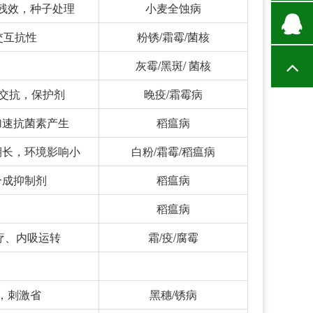
残效，种子处理
小麦全蚀病
交互抗性
粉锈/霜霉/菌核
灰霉/黑斑/ 菌核
无交抗，保护剂
晚疫/霜霉病
加速抗菌素产生
稻瘟病
期长，环境影响小
白粉/霜霉/稻瘟病
合成抑制剂
稻瘟病
稻瘟病
疗、内吸运转
霜/疫/腐霉
，刺激省
黑穗/锈病