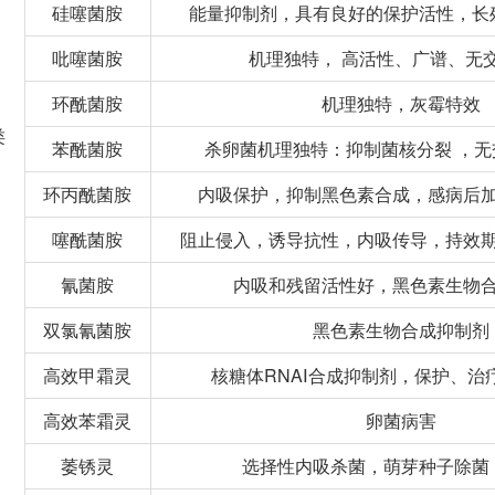
硅噻菌胺
能量抑制剂，具有良好的保护活性，长
吡噻菌胺
机理独特， 高活性、广谱、无
环酰菌胺
机理独特，灰霉特效
类
苯酰菌胺
杀卵菌机理独特：抑制菌核分裂 ，
环丙酰菌胺
内吸保护，抑制黑色素合成，感病后
噻酰菌胺
阻止侵入，诱导抗性，内吸传导，持效
氰菌胺
内吸和残留活性好，黑色素生物
双氯氰菌胺
黑色素生物合成抑制剂
高效甲霜灵
核糖体RNAⅠ合成抑制剂，保护、治
高效苯霜灵
卵菌病害
萎锈灵
选择性内吸杀菌，萌芽种子除菌