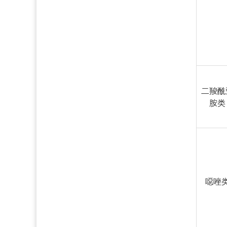
二羧酰
胺类
噁唑