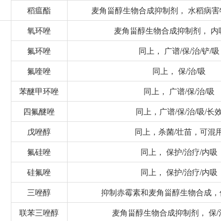
稻瘟酯
麦角甾醇生物合成抑制剂， 水稻病
氧环唑
麦角甾醇生物合成抑制剂， 内
氟环唑
同上， 广谱/保/治/铲/吸
氟喹唑
同上， 保/治/吸
苯醚甲环唑
同上， 广谱/保/治/吸
四氟醚唑
同上，广谱/保/治/吸/长
戊唑醇
同上，杀菌/壮苗，可混
氟硅唑
同上， 保护/治疗/内吸
硅氟唑
同上， 保护/治疗/内吸
三唑醇
抑制赤霉素和麦角甾醇生物合成，保
联苯三唑醇
麦角甾醇生物合成抑制剂， 保/治